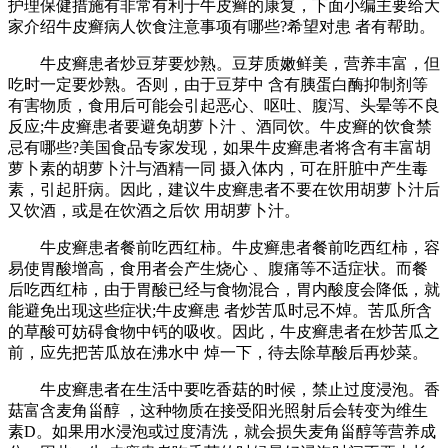
护理保健措施有非常有利于牛皮癣的康复，下面小编主要给大
家介绍牛皮癣病人饮食注意事项有哪些?希望对患 者有帮助。
牛皮癣患者炒豆芽要炒熟。豆芽质嫩鲜美，营养丰富，但
吃时一定要炒熟。否则，由于豆芽中 含有胰蛋白酶抑制剂等
有害物质，食用后可能会引起恶心、呕吐、腹泻、头晕等不良
反应;牛皮癣患者要避免胡萝卜汁 、酒同饮。牛皮癣的饮食禁
忌有哪些?美国食品专家发现，如果牛皮癣患者将含有丰富胡
萝卜素的胡萝卜汁与酒精一同 摄入体内，可在肝脏中产生毒
素，引起肝病。因此，建议牛皮癣患者不要在饮用胡萝卜汁后
又饮酒，或是在饮酒之后饮 用胡萝卜汁。
牛皮癣患者餐前吃西红柿。牛皮癣患者餐前吃西红柿，容
易使胃酸增高，食用者会产生烧心 、腹痛等不适症状。而餐
后吃西红柿，由于胃酸已经与食物混合，胃内酸度会降低，就
能避免出现这些症状;牛皮癣患 者炒苦瓜时忌不焯。苦瓜所含
的草酸可妨碍食物中钙的吸收。因此，牛皮癣患者在炒苦瓜之
前，应先把苦瓜放在沸水中 焯一下，待去除草酸后再炒菜。
牛皮癣患者在生活中要吃香菇的时候，禁止过度浸泡。香
菇富含麦角甾醇 ，这种物质在接受阳光照射后会转变为维生
素D。如果用水浸泡或过度清洗，就会损失麦角甾醇等营养成