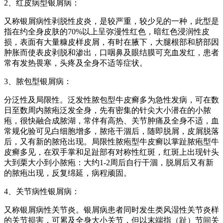
2、红皮病型银屑病：
又称银屑病性剥脱性皮炎，是较严重，较少见的一种，此型是
指在约全身皮肤的70%以上呈弥漫性红色，暗红色浸润性皮
损，表面有大量糠皮样皮屑，有时在腋下，大腿根部和脐部因
肿胀而使表皮剥脱和渗出，口咽鼻及眼结膜可充血发红，患者
常有发热畏寒，头疼及全身不适等症状。
3、脓包型银屑病：
分泛性及局限性。泛发性脓包型牛皮癣多为急性发病，可在数
日至数周内脓疱泛发全身，先有密集的针尖大小潜在的小脓
疱，很快融合成脓湖，常伴有高热、关节肿痛及全身不适，血
常规化验可见白细胞增多，脓疮干涸后，随即脱屑，皮屑脱落
后，又有新的脓疮出现。局限性脓疱型牛皮癣以掌趾脓疱型牛
皮癣多见，在双手掌和足趾部有对称性红斑，红斑上出现针头
大到栗大小到小脓疱：大约1-2周后自行干涸，脱屑后又有新
的脓疱出现，反复绵延，病程顽固。
4、关节病性银屑病：
又称银屑病性关节炎。银屑病患者同时发生类风湿性关节炎样
的关节损害，可累及全身大小关节，但以末端指（趾）节间关