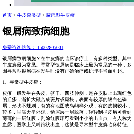
首页
>
牛皮癣类型
>
脓疱型牛皮癣
银屑病致病细胞
免费咨询热线： 15002805001
银屑病致病细胞？在牛皮癣的临床诊疗上，有多种类型。其中
牛皮癣最为常见。寻常型银屑病是临床上最为常见的一种，多
因寻常型银屑病在发生时没有正确治疗或护理不当而引起。
1、寻常型牛皮癣：
皮疹一般发生在头皮、躯干、四肢伸侧，是在皮肤上出现红色
的丘疹，渐扩大融合成斑片或斑块，表面有较厚的银白色磷
屑，形状不规则，有的有地图或岛屿样外观，有的皮损较小，
较多，呈满天星外观，鳞屑层一层脱落，轻轻刮掉皮屑可看到
薄薄的一层红膜，刮除红膜即可看到小小的出血点，有人称为
血露，医学上又叫筛状出血，这就是寻常型牛皮癣临床特征。