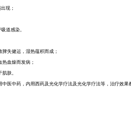
损出现；
呼吸道感染。
致脾失健运，湿热蕴积而成；
血热血燥而发病；
于肌肤。
用中医中药，内用西药及光化学疗法及光化学疗法等，治疗效果