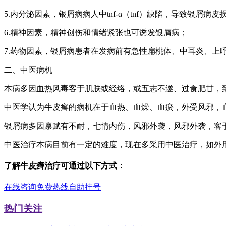
5.内分泌因素，银屑病病人中tnf-α（tnf）缺陷，导致银屑病皮
6.精神因素，精神创伤和情绪紧张也可诱发银屑病；
7.药物因素，银屑病患者在发病前有急性扁桃体、中耳炎、上
二、中医病机
本病多因血热风毒客于肌肤或经络，或五志不遂、过食肥甘，
中医学认为牛皮癣的病机在于血热、血燥、血瘀，外受风邪，
银屑病多因禀赋有不耐，七情内伤，风邪外袭，风邪外袭，客
中医治疗本病目前有一定的难度，现在多采用中医治疗，如外
了解牛皮癣治疗可通过以下方式：
在线咨询
免费热线
自助挂号
热门关注