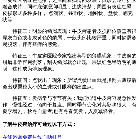
至黄豆大的红色点疹，之后随着病情的发展，点疹会逐渐扩大
融合成片，同时底部浸润明显，边缘清楚，周围有炎症红晕，
皮损形式多种多样， 点滴状、钱币状、地图状、盘状、蛎壳
状等。
特征二：明显的鳞屑表现：牛皮癣患者皮损部位覆盖有很
厚灰白色或者灰黄色的鳞屑，一般头部比较严重，同时鳞屑容
易脱落，伴有瘙痒的感觉。
特征三：牛皮癣医院专家指出典型的薄膜现象：牛皮癣的
鳞屑非常容易剥落，刮去鳞屑就会出现一层淡红色半透明的薄
膜，这种成为薄膜现象。
特征四：点状出血现象：所谓点状出血就是指刮去薄膜后
会出现粟粒大小的血珠或针眼样的出血点。
特征五：发病常与季节有关：我们知道牛皮癣容易急性发
作，慢性经过，倾向于复发。同时季节变化对其影响很大，有
夏季增剧，秋冬自愈者;也有冬春复发，入夏减轻者。
了解牛皮癣治疗可通过以下方式：
在线咨询
免费热线
自助挂号