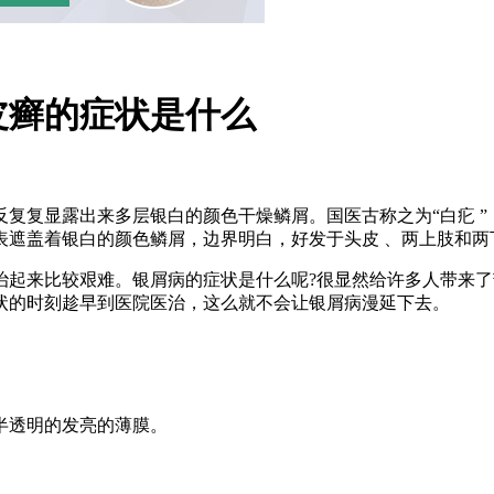
皮癣的症状是什么
显露出来多层银白的颜色干燥鳞屑。国医古称之为“白疕 ”，古医籍
表遮盖着银白的颜色鳞屑，边界明白，好发于头皮 、两上肢和两
治起来比较艰难。银屑病的症状是什么呢?很显然给许多人带来
状的时刻趁早到医院医治，这么就不会让银屑病漫延下去。
半透明的发亮的薄膜。