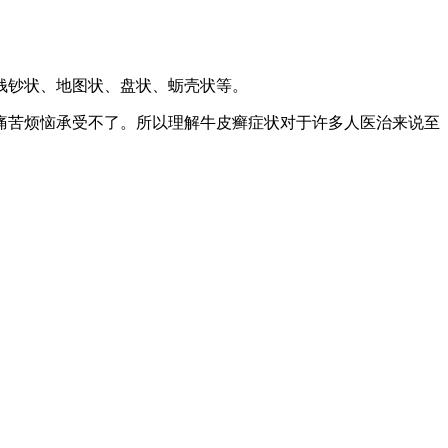
钱钞状、地图状、盘状、蛎壳状等。
痛苦烦恼承受不了。所以理解牛皮癣症状对于许多人医治来说至