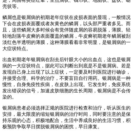
楚，周围有炎症红晕，呈点滴状、钱币状、地图状、盘状、蛎
壳状等。
鳞屑也是银屑病的初期老年症状在皮损表面的显现，一般情况
下会在皮损表面覆或者灰黄色的鳞屑，以头部严重者多见。而
且，这些鳞屑大多时候会有觉伴随皮屑的容易脱落，薄膜。轻
轻地刮落牛皮癣的表面覆盖的鳞屑，牛皮癣初期老年鳞屑被刮
淡红色半透明的薄膜，这种薄膜看着非常明显，是银屑病的一
大症状特点。
出血初期老年银屑病在刮去后针眼大小的出血点，这也是银屑
病的一大症状特点，据此可以判断出到底是不是银屑病。若是
发现自己身上出现了以上症状，一定要及时到医院进行确诊，
并接受合理、科学的治疗，不要盲目自行用药。银屑病是一种
慢性，自身免疫性疾病，在皮肤上出现。它发生时，免疫系统
发出错误的信号，加速皮肤细胞的生长周期，银屑病是不会传
染的。
银屑病患者必须选择正规的医院进行检查和治疗，听从医生的
安排，最大限度的缩短银屑病的治疗时间，同时要注意的是保
持乐观的心态，积极地配合，生活中养成良好的生活习惯，积
极预防争取早日摆脱银屑病的困扰，早日康复。