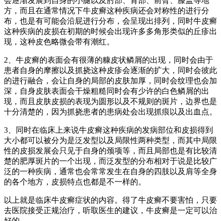
会逐渐发展到自身的小腿以及肘部、背部、前臂、膝盖等地
方，而且在通常情况下牛皮癣这种疾病还会对称性的进行分
布，也是有可能会沿屁进行分布，会呈现出排列，同时牛皮癣
这种疾病的皮损在初期的时候会出现许多多角形类似的丘疹出
现，这种皮色略微会带有潮红。
2、牛皮癣的表面会有很薄的糠皮状鳞屑的出现，同时会由于
患者自身的摩擦以及抓挠这种皮疹会逐渐的扩大，同时会彼此
的进行融合，会让自身的局部的皮肤加厚，同时会纹理也会加
深，自身皮肤表面会干燥粗糙同时会有少许的白色鳞屑的出
现，而且皮肤皮损的表现为圆形以及不规则的斑片，边界也是
十分清楚的，因为抓挠患者的患病处会出现抓痕以及出血点。
3、同时在临床上来说牛皮癣这种疾病的发病部位和皮损得到
大小都可以被分为是泛发型以及局限性两种类型，而其中局限
性的皮损发展会只见于自身的颈项等，而且局部也是有比较清
楚的肥厚斑片的一个出现，而泛发型的分布相对于说是比较广
泛的一种疾病，通常也会常常发生在自身的四肢以及肩等全身
的各个地方，皮损特点也都是不一样的。
以上就是临床牛皮癣症状的内容。得了牛皮癣不要害怕，只要
去医院接受正规治疗，听取医生的建议，牛皮癣是一定可以治
好的。